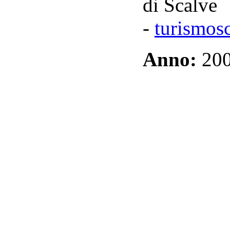
di Scalve
-
turismosc
Anno:
20